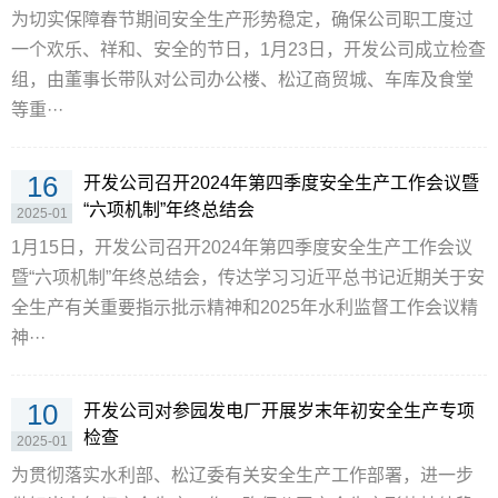
为切实保障春节期间安全生产形势稳定，确保公司职工度过
一个欢乐、祥和、安全的节日，1月23日，开发公司成立检查
组，由董事长带队对公司办公楼、松辽商贸城、车库及食堂
等重···
16
开发公司召开2024年第四季度安全生产工作会议暨
“六项机制”年终总结会
2025-01
1月15日，开发公司召开2024年第四季度安全生产工作会议
暨“六项机制”年终总结会，传达学习习近平总书记近期关于安
全生产有关重要指示批示精神和2025年水利监督工作会议精
神···
10
开发公司对参园发电厂开展岁末年初安全生产专项
检查
2025-01
为贯彻落实水利部、松辽委有关安全生产工作部署，进一步