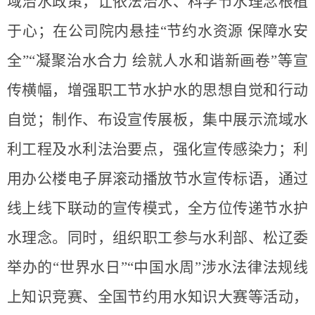
域治水政策，让依法治水、科学节水理念根植
于心；
在公司院内悬挂
“节约水资源
保障水安
全
”“凝聚治水合力
绘就人水和谐新画卷
”
等宣
传横幅，
增强
职工
节水护水的思想自觉和行动
自觉
；
制作、布设宣传展板，
集中展示流域水
利工程及水利法治要点，强化宣传
感染力；利
用办公楼电子屏滚动播放节水宣传标语，通过
线上线下联动的宣传模式，全方位传递节水护
水理念。同时，组织职工参与水利部、松辽委
举办的
“世界水日”“中国水周”涉水法律法规线
上知识竞赛、全国节约用水知识大赛等活动，