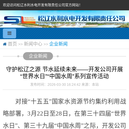
欢迎访问松辽水利水电开发有限责任公司官方网站！
首页
新闻中心
企业新闻
>>
>>
企业新闻
守护松辽之源 节水延续未来——开发公司开展
“世界水日”“中国水周”系列宣传活动
发布时间：2026-03-30 16:24:42
来源：本站
对接
“
十五五
”
国家水资源节约集约利用战
略部署，
3月22日至28日，在第三十
四
届
“世界
水日”、第三十
九
届
“中国水周”之际，
开发
公司